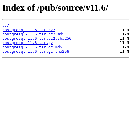
Index of /pub/source/v11.6/
../
postgresql-11.6.tar.bz2
postgresql-11.6.tar.bz2.md5
postgresql-11.6.tar.bz2.sha256
postgresql-11.6.tar.gz
postgresql-11.6.tar.gz.md5
postgresql-11.6.tar.gz.sha256