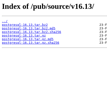
Index of /pub/source/v16.13/
../
postgresql-16.13.tar.bz2
postgresql-16.13.tar.bz2.md5
postgresql-16.13.tar.bz2.sha256
postgresql-16.13.tar.gz
postgresql-16.13.tar.gz.md5
postgresql-16.13.tar.gz.sha256