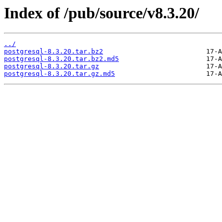
Index of /pub/source/v8.3.20/
../
postgresql-8.3.20.tar.bz2
postgresql-8.3.20.tar.bz2.md5
postgresql-8.3.20.tar.gz
postgresql-8.3.20.tar.gz.md5