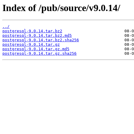
Index of /pub/source/v9.0.14/
../
postgresql-9.0.14.tar.bz2
postgresql-9.0.14.tar.bz2.md5
postgresql-9.0.14.tar.bz2.sha256
postgresql-9.0.14.tar.gz
postgresql-9.0.14.tar.gz.md5
postgresql-9.0.14.tar.gz.sha256