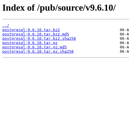
Index of /pub/source/v9.6.10/
../
postgresql-9.6.10.tar.bz2
postgresql-9.6.10.tar.bz2.md5
postgresql-9.6.10.tar.bz2.sha256
postgresql-9.6.10.tar.gz
postgresql-9.6.10.tar.gz.md5
postgresql-9.6.10.tar.gz.sha256