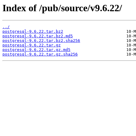
Index of /pub/source/v9.6.22/
../
postgresql-9.6.22.tar.bz2
postgresql-9.6.22.tar.bz2.md5
postgresql-9.6.22.tar.bz2.sha256
postgresql-9.6.22.tar.gz
postgresql-9.6.22.tar.gz.md5
postgresql-9.6.22.tar.gz.sha256